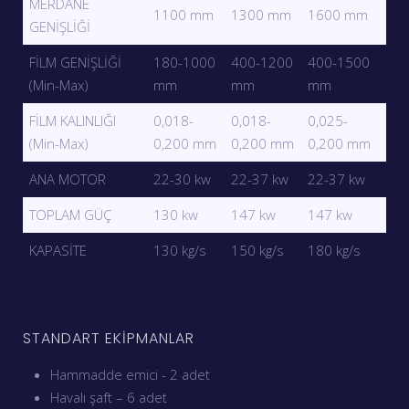
MERDANE
1100 mm
1300 mm
1600 mm
GENİŞLİĞİ
FİLM GENİŞLİĞİ
180-1000
400-1200
400-1500
(Min-Max)
mm
mm
mm
FİLM KALINLIĞI
0,018-
0,018-
0,025-
(Min-Max)
0,200 mm
0,200 mm
0,200 mm
ANA MOTOR
22-30 kw
22-37 kw
22-37 kw
TOPLAM GÜÇ
130 kw
147 kw
147 kw
KAPASİTE
130 kg/s
150 kg/s
180 kg/s
STANDART EKİPMANLAR
Hammadde emici - 2 adet
Havalı şaft – 6 adet