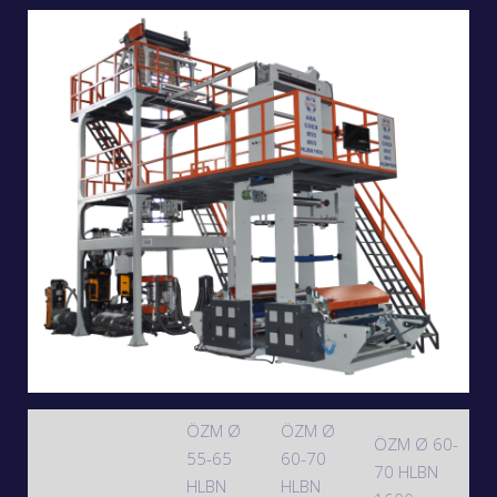
ÖZM Ø
ÖZM Ø
ÖZM Ø 60-
55-65
60-70
70 HLBN
HLBN
HLBN