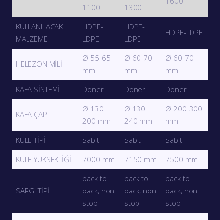
1600
1100
1300
KULLANILACAK
HDPE-
HDPE-
HDPE-LDPE
MALZEME
LDPE
LDPE
Ø 55-65
Ø 60-70
Ø 60-70
HELEZON MİLİ
mm
mm
mm
KAFA SİSTEMİ
Döner
Döner
Döner
Ø 130-
Ø 130-
Ø 200-300
KAFA ÇAPI
200 mm
240 mm
mm
KULE TİPİ
Sabit
Sabit
Sabit
KULE YÜKSEKLİĞİ
7000 mm
7150 mm
7500 mm
back to
back to
back to
SARGI TİPİ
back, non-
back, non-
back, non-
stop
stop
stop