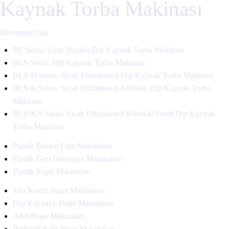
Kaynak Torba Makinası
Devamını Oku
BF Serisi: Uçan Bıçaklı Dip Kaynak Torba Makinası
BLS Serisi: Dip Kaynak Torba Makinası
BLS-D Serisi: Sıcak Dilimlemeli Dip Kaynak Torba Makinası
BLS-K Serisi: Sıcak Dilimlemeli Körüklü Dip Kaynak Torba
Makinası
BLS-KA Serisi: Sıcak Dilimlemeli Körüklü Presli Dip Kaynak
Torba Makinası
Plastik Blown Film Makinaları
Plastik Geri Dönüşüm Makinaları
Plastik Poşet Makinaları
Yan Kesim Poşet Makinaları
Dip Kaynaklı Poşet Makinaları
Atlet Poşet Makinaları
Perforeli Rulo Poşet Makinaları