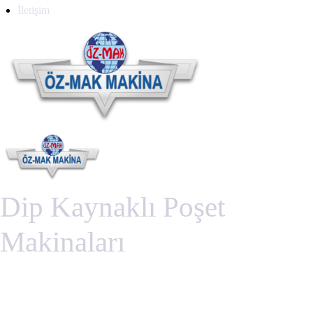
İletişim
Dip Kaynaklı Poşet
Makinaları