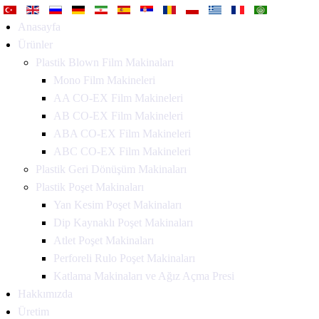
Anasayfa
Ürünler
Plastik Blown Film Makinaları
Mono Film Makineleri
AA CO-EX Film Makineleri
AB CO-EX Film Makineleri
ABA CO-EX Film Makineleri
ABC CO-EX Film Makineleri
Plastik Geri Dönüşüm Makinaları
Plastik Poşet Makinaları
Yan Kesim Poşet Makinaları
Dip Kaynaklı Poşet Makinaları
Atlet Poşet Makinaları
Perforeli Rulo Poşet Makinaları
Katlama Makinaları ve Ağız Açma Presi
Hakkımızda
Üretim