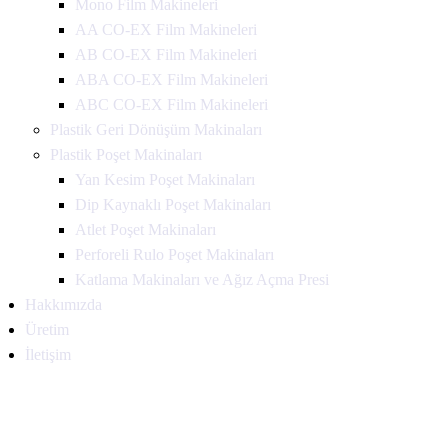
Mono Film Makineleri
AA CO-EX Film Makineleri
AB CO-EX Film Makineleri
ABA CO-EX Film Makineleri
ABC CO-EX Film Makineleri
Plastik Geri Dönüşüm Makinaları
Plastik Poşet Makinaları
Yan Kesim Poşet Makinaları
Dip Kaynaklı Poşet Makinaları
Atlet Poşet Makinaları
Perforeli Rulo Poşet Makinaları
Katlama Makinaları ve Ağız Açma Presi
Hakkımızda
Üretim
İletişim