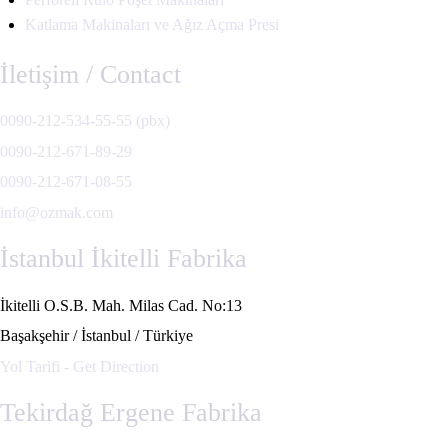
Katlama Makinaları ve Ağız Açma Presi
İletişim / Contact
0090-212-534-55-55 (pbx)
0090-212-671-89-29
0090-212-671-08-55
info@ozmak.com
İstanbul İkitelli Fabrika
İkitelli O.S.B. Mah. Milas Cad. No:13
Başakşehir / İstanbul / Türkiye
Yol Tarifi - Get Direction
Tekirdağ Ergene Fabrika