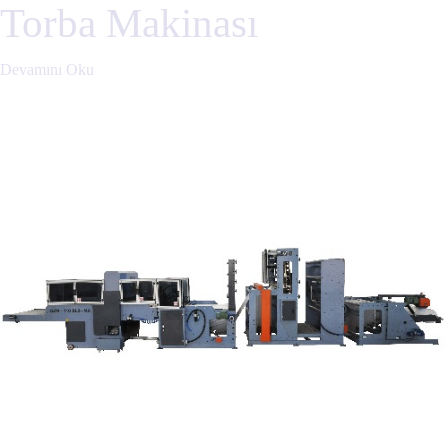
Torba Makinası
Devamını Oku