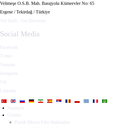
Velimeşe O.S.B. Mah. Barajyolu Kümeevler No: 65
Ergene / Tekirdağ / Türkiye
Yol Tarifi - Get Direction
Social Media
Facebook
Tvitter
Youtube
Instagram
VK
Linkedin
Anasayfa
Ürünler
Plastik Blown Film Makinaları