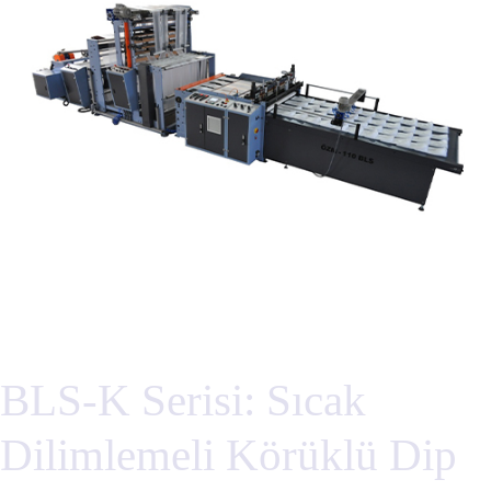
BLS-K Serisi: Sıcak
Dilimlemeli Körüklü Dip