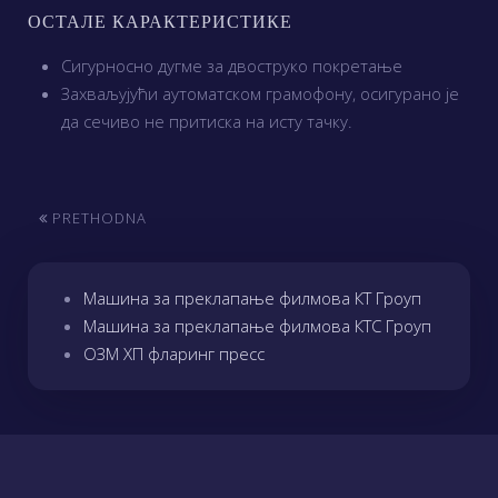
ОСТАЛЕ КАРАКТЕРИСТИКЕ
Сигурносно дугме за двоструко покретање
Захваљујући аутоматском грамофону, осигурано је
да сечиво не притиска на исту тачку.
PRETHODNA
Машина за преклапање филмова КТ Гроуп
Машина за преклапање филмова КТС Гроуп
ОЗМ ХП фларинг пресс