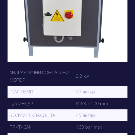
ХИДРАУЛИЧНИ КОНТРОЛНИ
2,2 kw
МОТОР
ГЕАР ПУМП
17 литар
ЦИЛИНДАР
Ø 63 x 170 mm
ВОЛУМЕ СКЛАДИШТА
45 литар
ПРИТИСАК
160 bar max