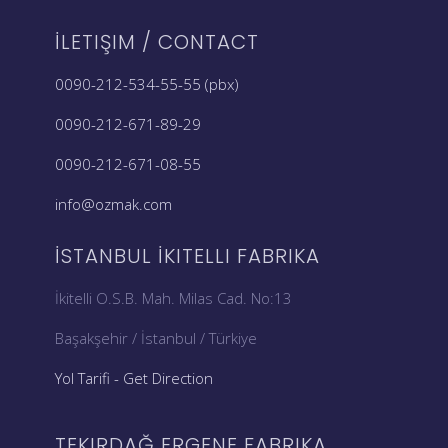
İLETIŞIM / CONTACT
0090-212-534-55-55 (pbx)
0090-212-671-89-29
0090-212-671-08-55
info@ozmak.com
İSTANBUL İKITELLI FABRIKA
İkitelli O.S.B. Mah. Milas Cad. No:13
Başakşehir / İstanbul / Türkiye
Yol Tarifi - Get Direction
TEKIRDAĞ ERGENE FABRIKA