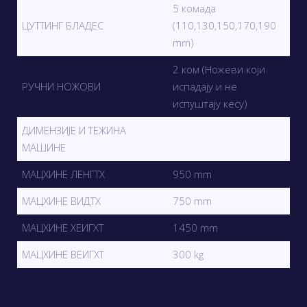
5 комада
ЦУТТИНГ БЛАДЕС
(110,130,150,170,190
mm)
2 ком (Ножеви који
РУЧНИ НОЖОВИ
испадају и не
испуштају кесу)
ДИМЕНЗИЈЕ И ТЕЖИНА
МАШИНЕ
МАЦХИНЕ ЛЕНГТХ
950 mm
МАЦХИНЕ ВИДТХ
750 mm
МАЦХИНЕ ХЕИГХТ
1450 mm
МАЦХИНЕ ВЕИГХТ
300 kg