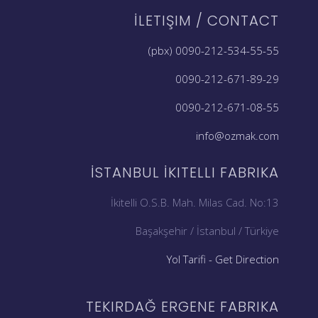
İLETIŞIM / CONTACT
0090-212-534-55-55 (pbx)
0090-212-671-89-29
0090-212-671-08-55
info@ozmak.com
İSTANBUL İKITELLI FABRIKA
İkitelli O.S.B. Mah. Milas Cad. No:13
Başakşehir / İstanbul / Türkiye
Yol Tarifi - Get Direction
TEKIRDAĞ ERGENE FABRIKA